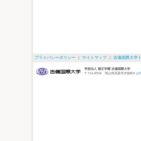
プライバシーポリシー
｜
サイトマップ
｜
吉備国際大学
学校法人 順正学園 吉備国際大学
〒716-8508 岡山県高梁市伊賀町8
お