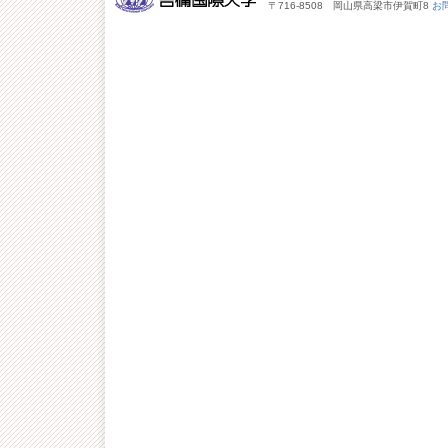
〒716-8508 岡山県高梁市伊賀町8
お