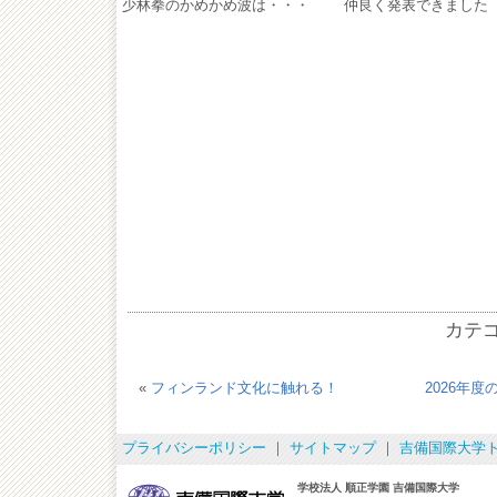
少林拳のかめかめ波は・・・
仲良く発表できました
カテ
«
フィンランド文化に触れる！
2026年
プライバシーポリシー
｜
サイトマップ
｜
吉備国際大学
学校法人 順正学園 吉備国際大学