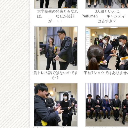
大学院生の発表ともなれ
3人組といえば、
ば、 なぜか笑顔
Perfume？ キャンディ
が・・・
は古すぎ？
筋トレの話ではないのです
半袖Tシャツではありませ
か？