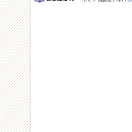
〒716-8508 岡山県高梁市伊賀町8
お