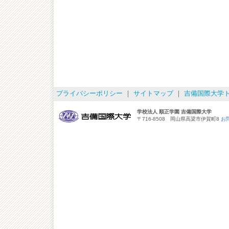
プライバシーポリシー
｜
サイトマップ
｜
吉備国際大学
学校法人 順正学園 吉備国際大学
〒716-8508 岡山県高梁市伊賀町8
お