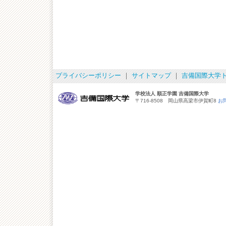
プライバシーポリシー
｜
サイトマップ
｜
吉備国際大学
学校法人 順正学園 吉備国際大学
〒716-8508 岡山県高梁市伊賀町8
お