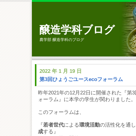
醸造学科ブログ
農学部 醸造学科のブログ
2022 年 1 月 19 日
第3回ひょうごユースecoフォーラム
昨年2021年の12月22日に開催された『第
ォーラム』に本学の学生が関わりました。
このフォーラムは、
『
若者世代
による
環境活動
の活性化を通し
成
する』