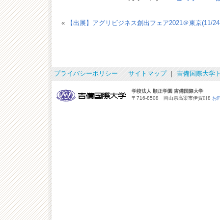
«
【出展】アグリビジネス創出フェア2021＠東京(11/24-
プライバシーポリシー
｜
サイトマップ
｜
吉備国際大学
学校法人 順正学園 吉備国際大学
〒716-8508 岡山県高梁市伊賀町8
お