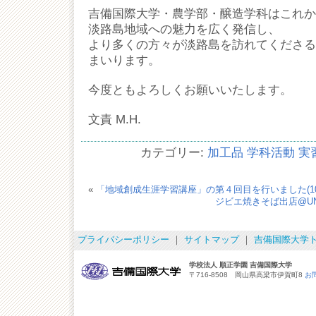
吉備国際大学・農学部・醸造学科はこれか
淡路島地域への魅力を広く発信し、
より多くの方々が淡路島を訪れてくださる
まいります。
今度ともよろしくお願いいたします。
文責 M.H.
カテゴリー:
加工品
学科活動
実
«
「地域創成生涯学習講座」の第４回目を行いました(10/
ジビエ焼きそば出店@UNDOK
プライバシーポリシー
｜
サイトマップ
｜
吉備国際大学
学校法人 順正学園 吉備国際大学
〒716-8508 岡山県高梁市伊賀町8
お