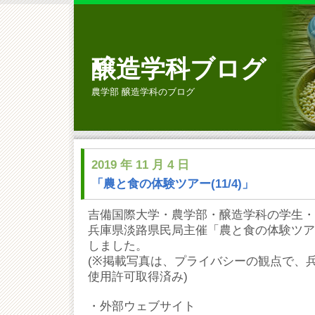
醸造学科ブログ
農学部 醸造学科のブログ
2019 年 11 月 4 日
「農と食の体験ツアー(11/4)」
吉備国際大学・農学部・醸造学科の学生・教員は
兵庫県淡路県民局主催「農と食の体験ツア
しました。
(※掲載写真は、プライバシーの観点で、
使用許可取得済み)
・外部ウェブサイト