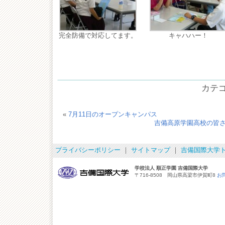
完全防備で対応してます。
キャハハー！
カテ
«
7月11日のオープンキャンパス
吉備高原学園高校の皆
プライバシーポリシー
｜
サイトマップ
｜
吉備国際大学
学校法人 順正学園 吉備国際大学
〒716-8508 岡山県高梁市伊賀町8
お