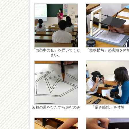
「雨の中の私」を描いてくだ
「鏡映描写」の実験を体
さい。
苦難の道をひたすら進むのみ
「逆さ眼鏡」を体験