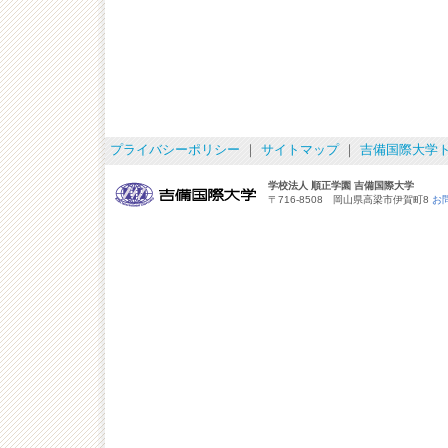
プライバシーポリシー
｜
サイトマップ
｜
吉備国際大学
学校法人 順正学園 吉備国際大学
〒716-8508 岡山県高梁市伊賀町8
お