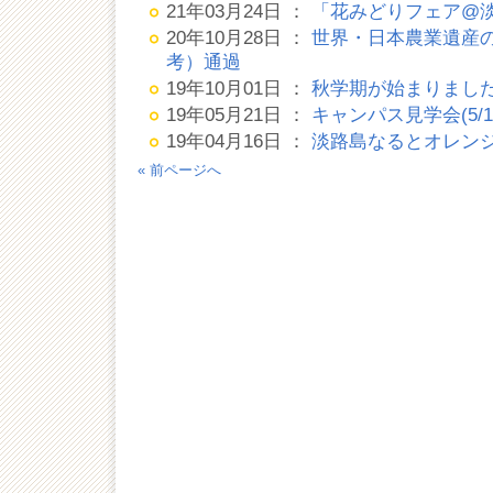
21年03月24日 ：
「花みどりフェア@
20年10月28日 ：
世界・日本農業遺産
考）通過
19年10月01日 ：
秋学期が始まりました(1
19年05月21日 ：
キャンパス見学会(5/
19年04月16日 ：
淡路島なるとオレン
« 前ページへ