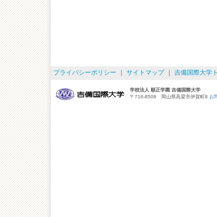
プライバシーポリシー
｜
サイトマップ
｜
吉備国際大学
学校法人 順正学園 吉備国際大学
〒716-8508 岡山県高梁市伊賀町8
お