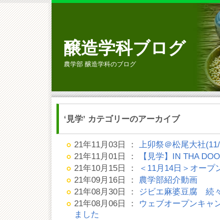
醸造学科ブログ
農学部 醸造学科のブログ
‘見学’ カテゴリーのアーカイブ
21年11月03日 ：
上卯祭＠松尾大社(11/
21年11月01日 ：
【見学】IN THA DOOR 
21年10月15日 ：
＜11月14日＞オー
21年09月16日 ：
農学部紹介動画
21年08月30日 ：
ジビエ麻婆豆腐 続
21年08月06日 ：
ウェブオープンキャ
ました