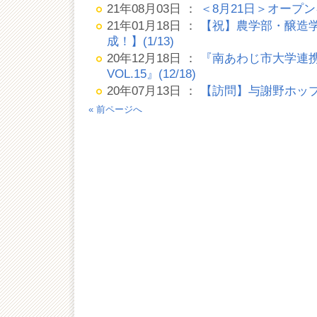
21年08月03日 ：
＜8月21日＞オープ
21年01月18日 ：
【祝】農学部・醸造
成！】(1/13)
20年12月18日 ：
『南あわじ市大学連
VOL.15』(12/18)
20年07月13日 ：
【訪問】与謝野ホップ・ヒ
« 前ページへ