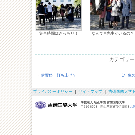
集合時間はきっちり！
なんでM先生がいるの？
カテゴリー
«
伊賀祭 打ち上げ？
1年生
プライバシーポリシー
｜
サイトマップ
｜
吉備国際大学
学校法人 順正学園 吉備国際大学
〒716-8508 岡山県高梁市伊賀町8
お