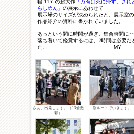
幅 11m の超大作
「万有は死に帰す、され
らしめん」
の展示にあわせて
展示場のサイズが決められたと、展示室の
作品紹介の資料に書かれていました。
あっという間に時間が過ぎ、集合時間に･･
落ち着いて鑑賞するには、2時間は必要だ
た。 MY
さあ、出発します。（JR倉敷
別ルートでいきます。
駅）