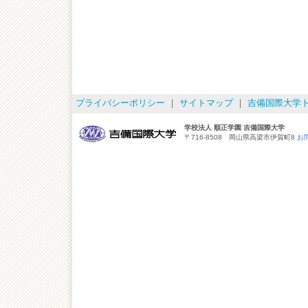
プライバシーポリシー
｜
サイトマップ
｜
吉備国際大学
学校法人 順正学園 吉備国際大学
〒716-8508 岡山県高梁市伊賀町8
お